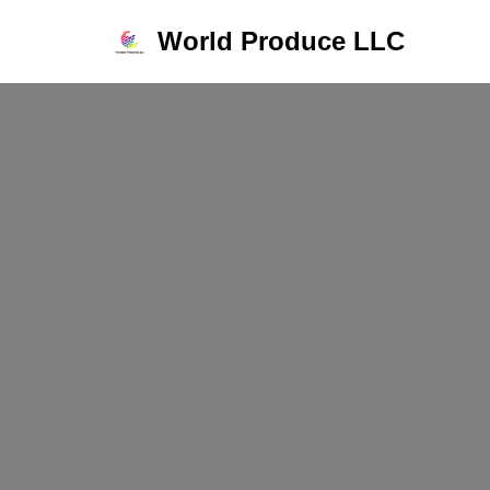
World Produce LLC
コ
ン
テ
ン
ツ
へ
ス
キ
ッ
プ