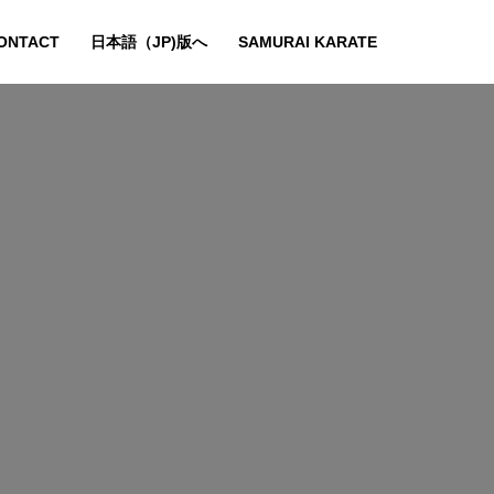
ONTACT
日本語（JP)版へ
SAMURAI KARATE